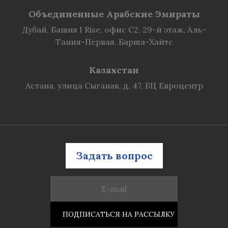
Объединенные Арабские Эмираты
Дубай, Башня I Rise, офис C2, 29-й этаж, Аль-
Тания-Первая, Барша-Хайтс
Казахстан
Астана, улица Сыганак, д. 47, БЦ Евроцентр
Задать вопрос