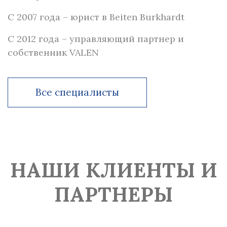
Федерации, Магистр (корпоративное право)
Все специалисты
С 2007 года – юрист в Beiten Burkhardt
C 2023 года — глава судебной практики в
VALEN.
Иностранные языки: Английский,
C 2012 года – управляющий партнер и
Французский
собственник VALEN
4+ лет в консалтинге в области
Все специалисты
корпоративного права
Все специалисты
C 2022 года — Глава юридической практики в
Valen Group
Все специалисты
НАШИ КЛИЕНТЫ И
ПАРТНЕРЫ