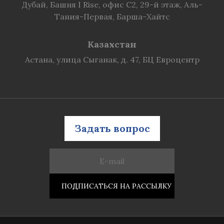
Дубай, Башня I Rise, офис C2, 29-й этаж, Аль-
Тания-Первая, Барша-Хайтс
Казахстан
Астана, улица Сыганак, д. 47, БЦ Евроцентр
Задать вопрос