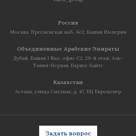
Россия
Москва, Пресненская наб., 6с2, Башня Империя
Объединенные Арабские Эмираты
Дубай, Башня I Rise, офис C2, 29-й этаж, Аль-
Тания-Первая, Барша-Хайтс
Казахстан
Астана, улица Сыганак, д. 47, БЦ Евроцентр
Задать вопрос