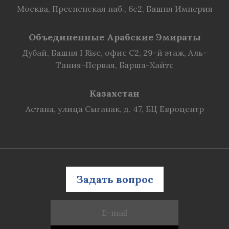
Москва, Пресненская наб., 6с2, Башня Империя
Объединенные Арабские Эмираты
Дубай, Башня I Rise, офис C2, 29-й этаж, Аль-
Тания-Первая, Барша-Хайтс
Казахстан
Астана, улица Сыганак, д. 47, БЦ Евроцентр
Задать вопрос