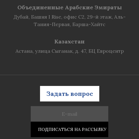
Объединенные Арабские Эмираты
Дубай, Башня I Rise, офис C2, 29-й этаж, Аль-
Тания-Первая, Барша-Хайтс
Казахстан
Астана, улица Сыганак, д. 47, БЦ Евроцентр
Задать вопрос