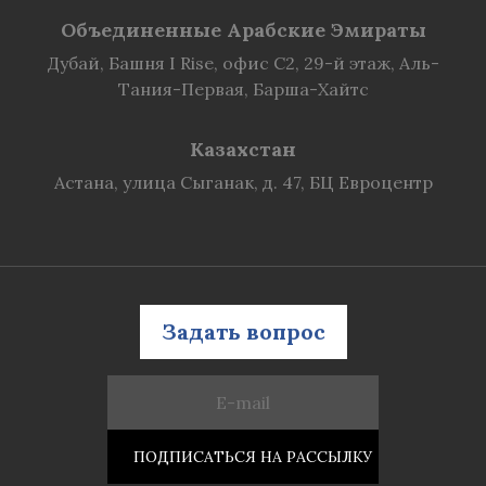
Объединенные Арабские Эмираты
Дубай, Башня I Rise, офис C2, 29-й этаж, Аль-
Тания-Первая, Барша-Хайтс
Казахстан
Астана, улица Сыганак, д. 47, БЦ Евроцентр
Задать вопрос