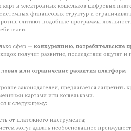
карт и электронных кошельков цифровых платфо
осистемных финансовых структур и ограничиват
против, считают подобные программы лояльнос
ебителей.
олько сфер —
конкуренцию, потребительские п
скидок получит развитие, последствия ощутят и 
словия или ограничение развития платформ
уровне законодателей, предлагается запретит
рменными картами или кошельками.
ся к следующему:
еть от платежного инструмента;
истем могут давать необоснованное преимущест