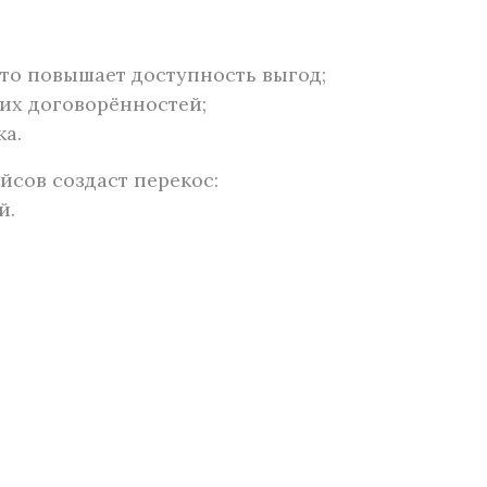
то повышает доступность выгод;
их договорённостей;
а.
йсов создаст перекос:
й.