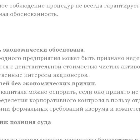
ьное соблюдение процедур не всегда гарантируе
ная обоснованность.
 экономически обоснована.
одного предприятия может быть признано неде
тся с действительной стоимостью чистых активо
венные интересы акционеров.
ей без экономических причин.
 капитала можно оспорить, если оно принято н
ределения корпоративного контроля в пользу от
нии формальных требований кворума и компете
ия: позиция суда
еделы использования процедуры банкротства в