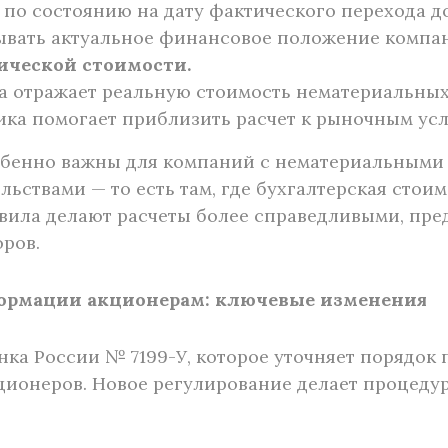
по состоянию на дату фактического перехода до
тывать актуальное финансовое положение компа
ической стоимости.
да отражает реальную стоимость нематериальных
ика помогает приблизить расчет к рыночным ус
собенно важны для компаний с нематериальными
ьствами — то есть там, где бухгалтерская стои
авила делают расчеты более справедливыми, пр
оров.
формации акционерам
:
ключевые изменения
Банка России № 7199-У, которое уточняет порядо
ционеров. Новое регулирование делает процеду