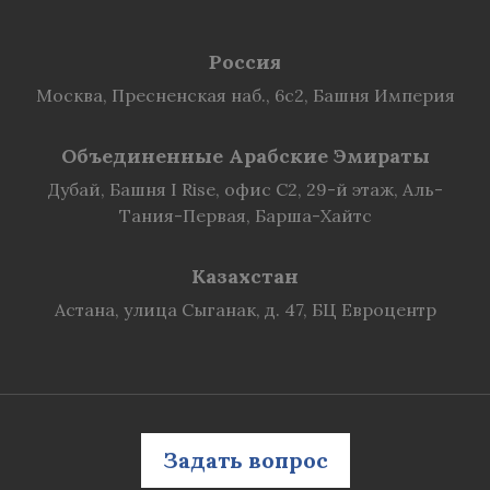
Россия
Москва, Пресненская наб., 6с2, Башня Империя
Объединенные Арабские Эмираты
Дубай, Башня I Rise, офис C2, 29-й этаж, Аль-
Тания-Первая, Барша-Хайтс
Казахстан
Астана, улица Сыганак, д. 47, БЦ Евроцентр
Задать вопрос