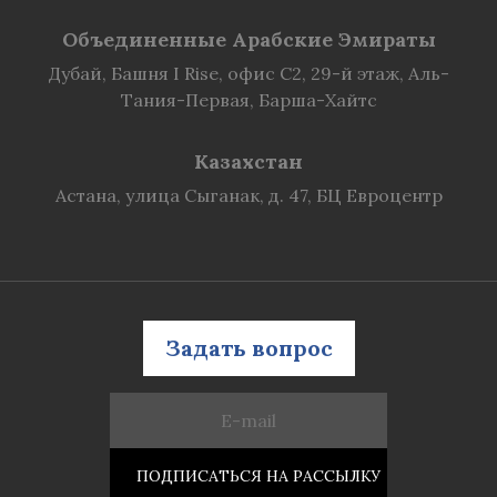
Объединенные Арабские Эмираты
Дубай, Башня I Rise, офис C2, 29-й этаж, Аль-
Тания-Первая, Барша-Хайтс
Казахстан
Астана, улица Сыганак, д. 47, БЦ Евроцентр
Задать вопрос