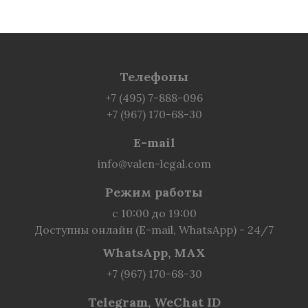
Телефоны
+7 (495) 7-888-096
+7 (967) 170-68-30
E-mail
info@valen-legal.com
Режим работы
с 10:00 до 19:00
Доступны онлайн (E-mail, WhatsApp) - 24/7
WhatsApp, MAX
+7 (967) 170-68-30
Telegram, WeChat ID