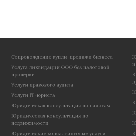
Сопровождение купли-продажи бизнеса
Ю
и
Услуга ликвидации ООО без налоговой
проверки
Ю
п
Услуги правового аудита
Ю
Услуги IT-юриста
Ю
Юридическая консультация по налогам
Ю
Юридическая консультация по
недвижимости
Ю
Юридические консалтинговые услуги
Ю