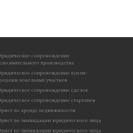
ридическое сопровождение
сполнительного производства
ридическое сопровождение купли-
родажи земельных участков
ридическое сопровождение сделок
ридическое сопровождение стартапов
рист по аренде недвижимости
рист по ликвидации юридического лица
рист по ликвидации юридического лица