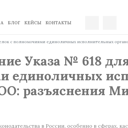
ДА
БЛОГ
КЕЙСЫ
КОНТАКТЫ
делок с полномочиями единоличных исполнительных орган
ие Указа № 618 для
и единоличных ис
ООО: разъяснения М
онодательства в России, особенно в сферах, к