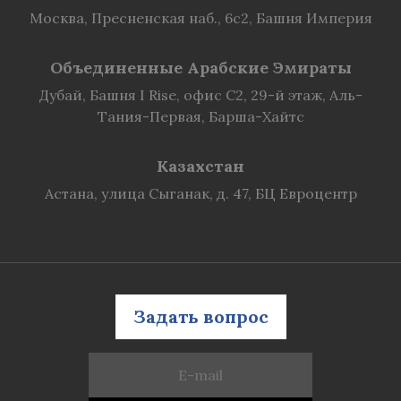
Москва, Пресненская наб., 6с2, Башня Империя
Объединенные Арабские Эмираты
Дубай, Башня I Rise, офис C2, 29-й этаж, Аль-
Тания-Первая, Барша-Хайтс
Казахстан
Астана, улица Сыганак, д. 47, БЦ Евроцентр
Задать вопрос