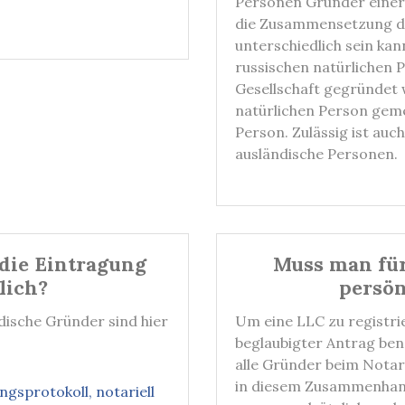
Personen Gründer einer 
die Zusammensetzung de
unterschiedlich sein kan
russischen natürlichen 
Gesellschaft gegründet 
natürlichen Person geme
Person. Zulässig ist auc
ausländische Personen.
die Eintragung
Muss man für
lich?
persön
dische Gründer sind hier
Um eine LLC zu registrie
beglaubigter Antrag benö
alle Gründer beim Nota
in diesem Zusammenhang
sprotokoll, notariell