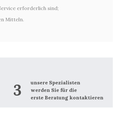
rvice erforderlich sind;
Erstellung von 
n Mitteln.
begleitete den P
führte die Inter
unsere Spezialisten
werden Sie für die
erste Beratung kontaktieren