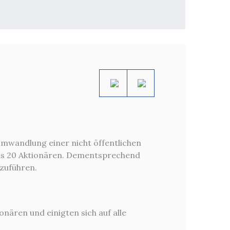
Situation
Umwandlung einer nicht öffentlichen
Eine russische Wer
aus 20 Aktionären. Dementsprechend
spezialisiertes U
zuführen.
umfassende Dienst
geistigem Eigentum
Ergebnis
nären und einigten sich auf alle
Anwälte verhande