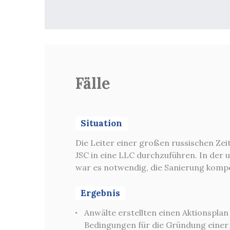
Fälle
Situation
S-Staaten führend
Die Leiter einer großen russischen Ze
den Gesetzen eines
JSC in eine LLC durchzuführen. In de
 Territorium der
war es notwendig, die Sanierung kompe
ckzuführen, dass
ansässig waren,
Ergebnis
rgriffen wurden
Anwälte erstellten einen Aktionsplan
Bedingungen für die Gründung einer