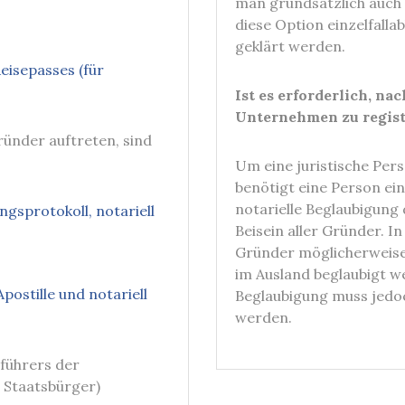
man grundsätzlich auch i
diese Option einzelfall
geklärt werden.
eisepasses (für
Ist es erforderlich, n
Unternehmen zu regist
ründer auftreten, sind
Um eine juristische Pers
benötigt eine Person ein
notarielle Beglaubigung
sprotokoll, notariell
Beisein aller Gründer.
Gründer möglicherweise
im Ausland beglaubigt we
ostille und notariell
Beglaubigung muss jedo
werden.
führers der
e Staatsbürger)