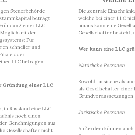
digen Steuerbehörde
Die zentrale Einschränku
tstammkapital beträgt
welche bei einer LLC ni
e Gründung einer LLC
hinaus kann eine Gesells
 Möglichkeit der
Gesellschafter besteht, n
gssystems; Für
ren schneller und
Wer kann eine LLC gr
iliale oder
einer LLC betragen
Natürliche Personen
Sowohl russische als au
ur Gründung einer LLC
als Gesellschafter einer
Grundvoraussetzungen si
, in Russland eine LLC
Juristische Personen
aubnis noch einen
 oder Genehmigungen aus
Außerdem können auch ru
e Gesellschafter nicht