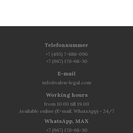
Telefonnummer
+7 (495) 7-888-096
+7 (967) 170-68-30
E-mail
info@valen-legal.com
Working hours
from 10.00 till 19.00
Available online (E-mail, WhatsApp) - 24/7
WhatsApp, MAX
+7 (967) 170-68-30