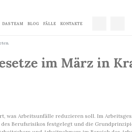
DAS TEAM
BLOG
FÄLLE
KONTAKTЕ
eten.
setze im März in Kra
ert, was Arbeitsunfälle reduzieren soll. Im Arbeitsg
 des Berufsrisikos festgelegt und die Grundprinzipi
 Arbeitgebers und Arbeitnehmers im Bereich des Arb