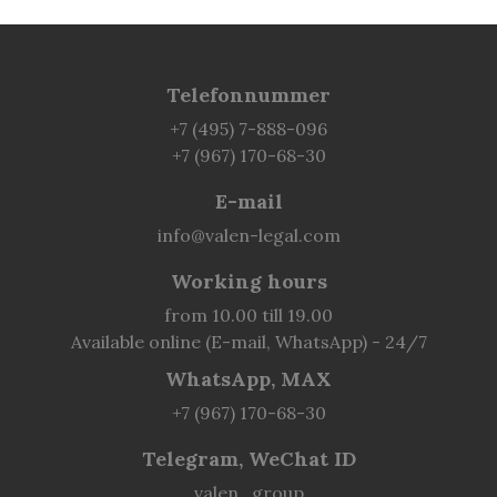
Telefonnummer
+7 (495) 7-888-096
+7 (967) 170-68-30
E-mail
info@valen-legal.com
Working hours
from 10.00 till 19.00
Available online (E-mail, WhatsApp) - 24/7
WhatsApp, MAX
+7 (967) 170-68-30
Telegram, WeChat ID
valen_group