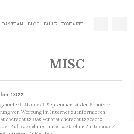
DAS TEAM
BLOG
FÄLLE
KONTAKTЕ
MISC
ber 2022
eändert. Ab dem 1. September ist der Benutzer
erung von Werbung im Internet zu informieren.
rbraucherschutz Das Verbraucherschutzgesetz
r oder Auftragnehmer untersagt, ohne Zustimmung
urückzutreten. Außerdem…