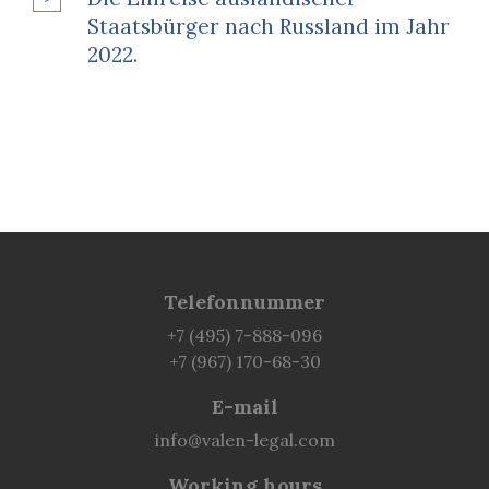
Staatsbürger nach Russland im Jahr
2022.
Telefonnummer
+7 (495) 7-888-096
+7 (967) 170-68-30
E-mail
info@valen-legal.com
Working hours