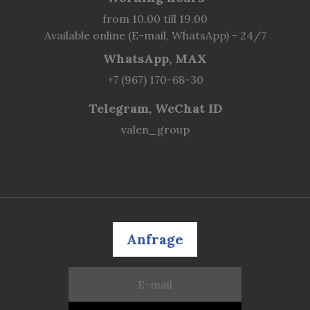
from 10.00 till 19.00
Available online (E-mail, WhatsApp) - 24/7
WhatsApp, MAX
+7 (967) 170-68-30
Telegram, WeChat ID
valen_group
Anfrage