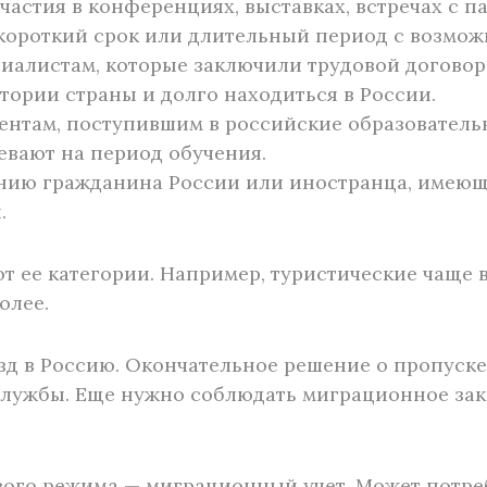
участия в конференциях, выставках, встречах с 
 короткий срок или длительный период с возмож
иалистам, которые заключили трудовой договор 
тории страны и долго находиться в России.
ентам, поступившим в российские образовательн
евают на период обучения.
нию гражданина России или иностранца, имеюще
.
от ее категории. Например, туристические чаще 
олее.
езд в Россию. Окончательное решение о пропуск
лужбы. Еще нужно соблюдать миграционное зак
вого режима — миграционный учет. Может потре