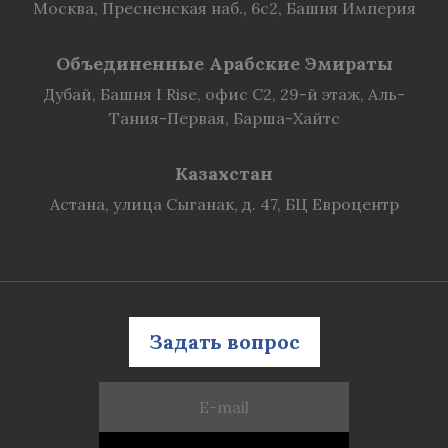
Москва, Пресненская наб., 6с2, Башня Империя
Объединенные Арабские Эмираты
Дубай, Башня I Rise, офис C2, 29-й этаж, Аль-
Тания-Первая, Барша-Хайтс
Казахстан
Астана, улица Сыганак, д. 47, БЦ Евроцентр
Задать вопрос