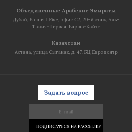
Объединенные Арабские Эмираты
Дубай, Башня I Rise, офис C2, 29-й этаж, Аль-
Тания-Первая, Барша-Хайтс
Казахстан
Астана, улица Сыганак, д. 47, БЦ Евроцентр
Задать вопрос