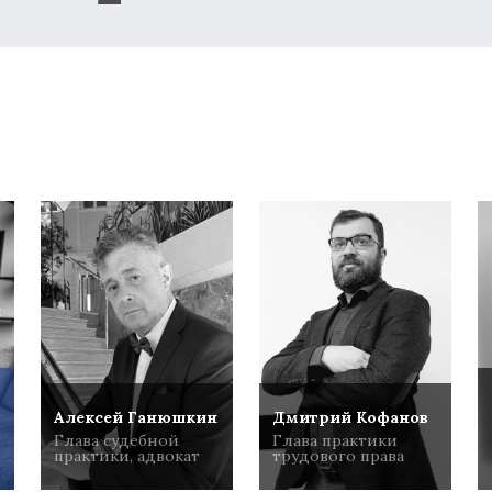
Алексей Ганюшкин
Дмитрий Кофанов
Глава судебной
Глава практики
практики, адвокат
трудового права