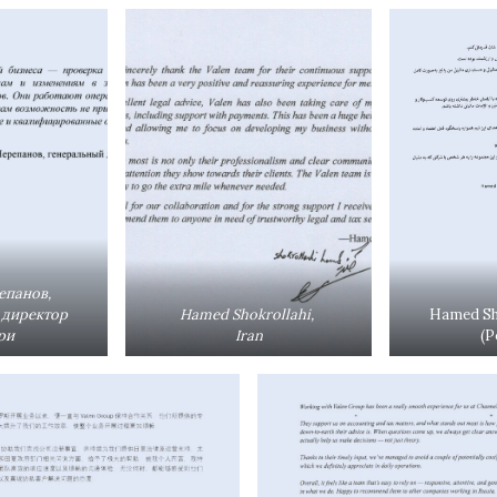
епанов,
 директор
Hamed Shokrollahi,
Hamed Sho
ри
Iran
(P