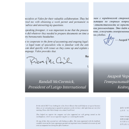
Андрей Чер
Randall McCormick,
Генеральный
President of Latigo International
Кейте