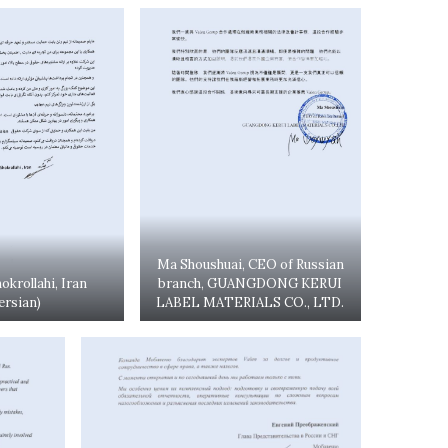
Ma Shoushuai, CEO of Russian
krollahi, Iran
branch, GUANGDONG KERUI
ersian)
LABEL MATERIALS CO., LTD.