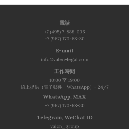
電話
+7 (495) 7-888-096
+7 (967) 170-68-30
E-mail
info@valen-legal.com
工作時間
10:00 至 19:00
線上提供（電子郵件、WhatsApp）- 24/7
WhatsApp, MAX
+7 (967) 170-68-30
Telegram, WeChat ID
valen_group